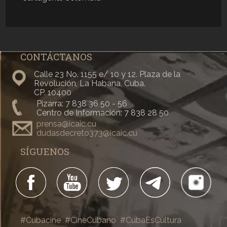
CONTÁCTANOS
Calle 23 No. 1155 e/ 10 y 12. Plaza de la
Revolución, La Habana, Cuba.
CP. 10400
Pizarra: 7 838 36 50 - 56
Centro de Información: 7 838 28 50
prensa@icaic.cu
dudasdecreto373@icaic.cu
SÍGUENOS
#Cubacine
#CineCubano
#CubaEsCultura