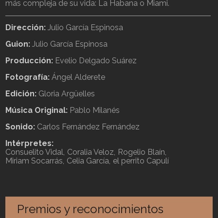
más compleja de su vida: La Habana o Miami.
Dirección:
Julio García Espinosa
Guion:
Julio García Espinosa
Producción:
Evelio Delgado Suárez
Fotografía:
Ángel Alderete
Edición:
Gloria Argüelles
Música Original:
Pablo Milanés
Sonido:
Carlos Fernández Fernández
Intérpretes:
Consuelito Vidal
Coralia Veloz
Rogelio Blaín
Miriam Socarrás
Celia García
el perrito Capulí
Premios y reconocimientos