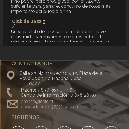
niño pobre, pero prodigioso, con el talento
suficiente para ganar el concurso de solos más
importante del pueblo a fina...
Club de Jazz
()
/
Un viejo club de jazz será demolido en breve…
construida narrativamente en tres actos, el
primero (saxo alto) está protagonizado por un
niño pobre, pero prodigioso, con el talento
suficiente para ganar el concurso de solos más
importante del pueblo a fina...
CONTÁCTANOS
Y sin embargo...
(2012)
/
Calle 23 No. 1155 e/ 10 y 12. Plaza de la
Para justificar su llegada tarde a su escuela de
Revolución, La Habana, Cuba.
música, un niño inventa una fantasiosa historia que
CP. 10400
provoca el desorden en los estudiantes y la
Pizarra: 7 838 36 50 - 56
preocupación en los profesores. Como única
Centro de Información: 7 838 28 50
opción para salvarse de la expulsión, es obligado
prensa@icaic.cu
a pactar. ...
dudasdecreto373@icaic.cu
La Forastera
(2013)
SÍGUENOS
/
Un hombre emprende un largo viaje. La fatiga del
trayecto le provoca confundir la realidad y el