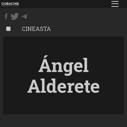
Pasar
al
contenido
principal
CINEASTA
Ángel
Alderete