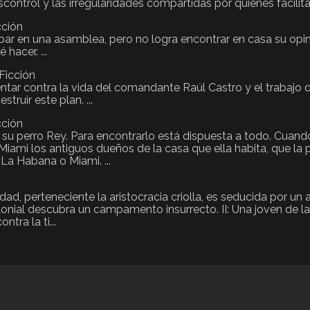
ontrol y las irregularidades compartidas por quienes facilitaron
cción
ar en una asamblea, pero no logra encontrar en casa su opinió
hacer. ...
Ficción
ntar contra la vida del comandante Raúl Castro y el trabajo d
truir este plan. ...
cción
su perro Rey. Para encontrarlo está dispuesta a todo. Cuan
Miami los antiguos dueños de la casa que ella habita, que la
La Habana o Miami. ...
ad, perteneciente la aristocracia criolla, es seducida por un
olonial descubra un campamento insurrecto. II: Una joven de 
tra la ti...