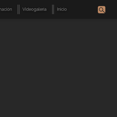
mación
Videogalería
Inicio