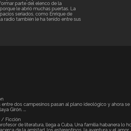
formar parte del elenco de la
e porque le abrió muchas puertas. La
espacios seriados, como Enrique de
a radio también le ha tenido entre sus
ón
es entre dos campesinos pasan al plano ideológico y ahora se
ya Girón. ...
/ Ficción
rofesor de literatura, llega a Cuba. Una familia habanera lo 
cerca de la amistad, los estereotipos, la aventura y el amor. ..