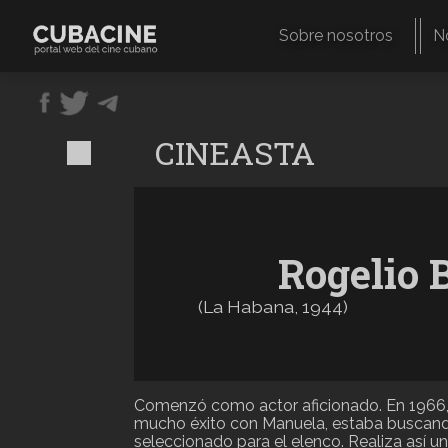
Pasar
al
Sobre nosotros
N
contenido
Navegación
principal
principal
CINEASTA
Rogelio 
(
La Habana
,
1944
)
Comenzó como actor aficionado. En 1966, 
mucho éxito con Manuela, estaba buscando
seleccionado para el elenco. Realiza así un