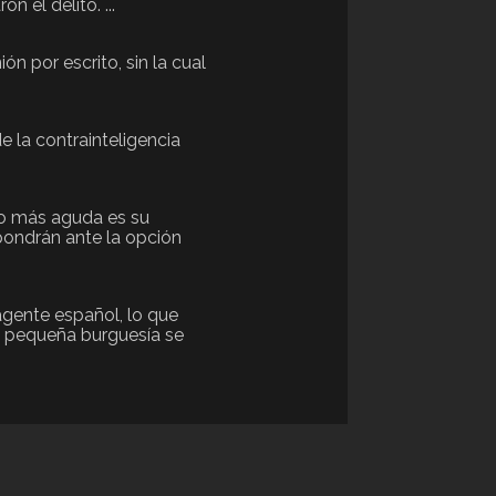
 el delito. ...
n por escrito, sin la cual
e la contrainteligencia
do más aguda es su
 pondrán ante la opción
 agente español, lo que
la pequeña burguesía se