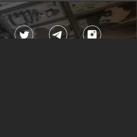
no
#CubaEsCultura