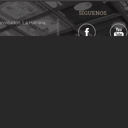
SÍGUENOS
 Revolución, La Habana,
#Cubacine
#CineCuba
Sitio creado por: