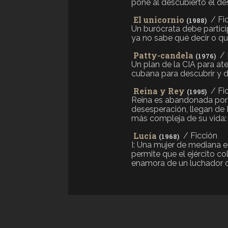
pone al descubierto el desc
El unicornio
/ Fi
(1988)
Un burócrata debe particip
ya no sabe qué decir o qué 
Patty-candela
/ 
(1976)
Un plan de la CIA para ate
cubana para descubrir y des
Reina y Rey
/ Fi
(1995)
Reina es abandonada por 
desesperación, llegan de 
más compleja de su vida: 
Lucía
/ Ficción
(1968)
I: Una mujer de mediana ed
permite que el ejército c
enamora de un luchador con