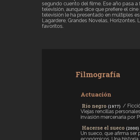
segundo cuento del filme. Ese año pasa a 
televisión, aunque dice que prefiere el cin
televisión le ha presentado en múltiples 
Lagardere, Grandes Novelas, Horizontes. L
favoritos.
Filmografía
Actuación
Río negro
/ Ficci
(1977)
Viejas rencillas personal
invasión mercenaria por Pla
Hacerse el sueco
(2000)
Un sueco, que afirma ser p
económicos. Una historia a