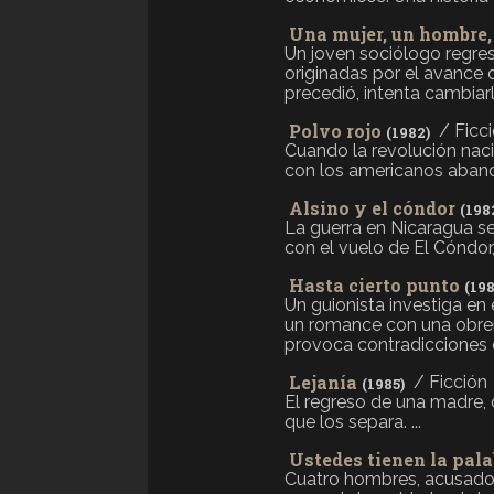
Una mujer, un hombre, 
Un joven sociólogo regresa
originadas por el avance 
precedió, intenta cambiarl
Polvo rojo
/ Ficc
(1982)
Cuando la revolución naci
con los americanos abando
Alsino y el cóndor
(198
La guerra en Nicaragua se
con el vuelo de El Cóndor,
Hasta cierto punto
(198
Un guionista investiga en 
un romance con una obrera
provoca contradicciones c
Lejanía
/ Ficción
(1985)
El regreso de una madre, 
que los separa. ...
Ustedes tienen la pala
Cuatro hombres, acusados 