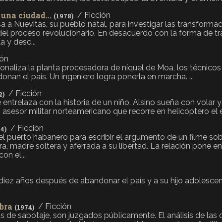
una ciudad...
/ Ficción
(1978)
 a Nuevitas, su pueblo natal, para investigar las transformaci
del proceso revolucionario. En desacuerdo con la forma de tr
a y desc...
ión
onaliza la planta procesadora de níquel de Moa, los técnico
nan el país. Un ingeniero logra ponerla en marcha. ...
/ Ficción
2)
 entrelaza con la historia de un niño. Alsino sueña con volar
 asesor militar norteamericano que recorre en helicóptero el es
/ Ficción
4)
el puerto habanero para escribir el argumento de un filme sobr
, madre soltera y aferrada a su libertad. La relación pone en
on el...
diez años después de abandonar el país y a su hijo adolescen
bra
/ Ficción
(1974)
de sabotaje, son juzgados públicamente. El análisis de las 