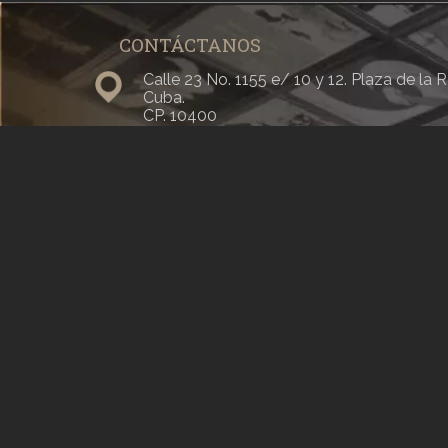
CONTÁCTANOS
Calle 23 No. 1155 e/ 10 y 12. Plaza de la
Cuba.
CP. 10400
Pizarra: 7 838 36 50 - 56
Centro de Información: 7 838 28 50
prensa@icaic.cu
dudasdecreto373@icaic.cu
Todos los derechos reservados
La Habana, Cuba, 2019
Dirección general:
Alexis Triana Hernández