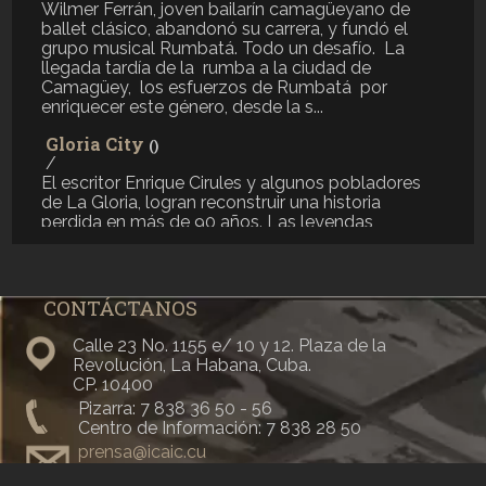
Wilmer Ferrán, joven bailarín camagüeyano de
ballet clásico, abandonó su carrera, y fundó el
grupo musical Rumbatá. Todo un desafío. La
llegada tardía de la rumba a la ciudad de
Camagüey, los esfuerzos de Rumbatá por
enriquecer este género, desde la s...
Gloria City
()
/
El escritor Enrique Cirules y algunos pobladores
de La Gloria, logran reconstruir una historia
perdida en más de 90 años. Las leyendas,
anécdotas, y la imaginación, enriquecen lo
sucedido en la fundación y el desarrollo del
primer asentamiento de nortea...
CONTÁCTANOS
Viaje al país que ya no existe
(2014)
/
Calle 23 No. 1155 e/ 10 y 12. Plaza de la
Cuarenta años después de filmar la guerra y la
Revolución, La Habana, Cuba.
reconstrucción de Viet Nam; Iván Nápoles,
CP. 10400
experimentado camarógrafo del Noticiero ICAIC
Pizarra: 7 838 36 50 - 56
Latinoamericano, regresa a los escenarios de sus
Centro de Información: 7 838 28 50
más entrañable imágenes. El encuentro lo hace
prensa@icaic.cu
reír y llorar. Sobre los ...
dudasdecreto373@icaic.cu