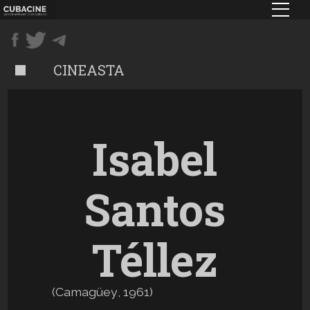
Pasar
al
contenido
principal
CINEASTA
Isabel
Santos
Téllez
(
Camagüey
,
1961
)