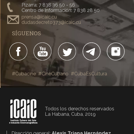
Pizarra: 7 838 36 50 - 56
Centro de Información: 7 838 28 50
prensa@icaic.cu
dudasdecreto373@icaic.cu
SÍGUENOS
#Cubacine
#CineCubano
#CubaEsCultura
Todos los derechos reservados
La Habana, Cuba, 2019
Dirección general:
Alexis Triana Hernández