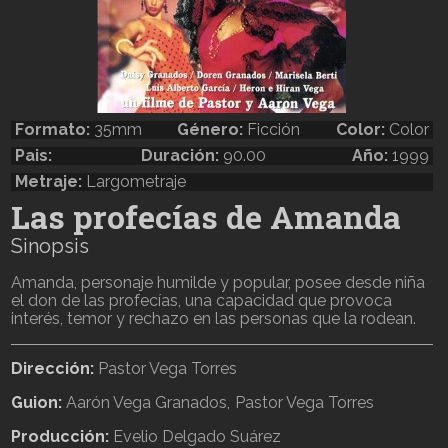
Formato:
35mm
Género:
Ficción
Color:
Color
Pais:
Duración:
90.00
Año:
1999
Metraje:
Largometraje
Las profecías de Amanda
Sinopsis
Amanda, personaje humilde y popular, posee desde niña
el don de las profecías, una capacidad que provoca
interés, temor y rechazo en las personas que la rodean.
Dirección:
Pastor Vega Torres
Guion:
Aarón Vega Granados
Pastor Vega Torres
Producción:
Evelio Delgado Suárez