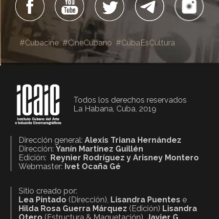
#Cubacine
#CineCubano
#CubaEsCultura
Todos los derechos reservados
La Habana, Cuba, 2019
Dirección general:
Alexis Triana Hernández
Dirección:
Yanín Martinez Guillén
Edición:
Reynier Rodríguez y Arisney Montero
Webmaster:
Ivet Ocaña Gé
Sitio creado por:
Lea Pintado
(Dirección),
Lisandra Puentes
e
Hilda Rosa Guerra Márquez
(Edición)
Lisandra
Otero
(Estructura & Maquetación),
Javier G.