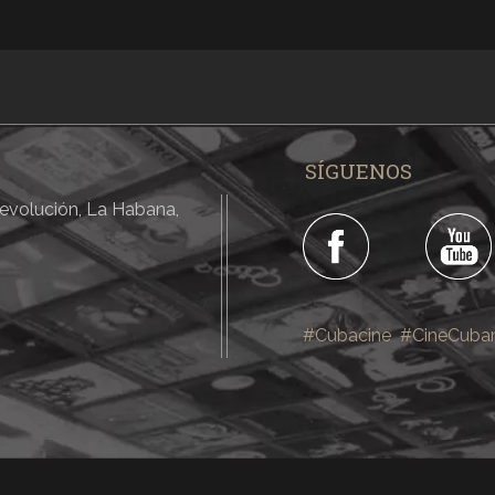
SÍGUENOS
 Revolución, La Habana,
#Cubacine
#CineCuba