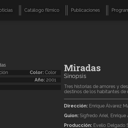
oticias
Catálogo fílmico
Publicaciones
Progra
Miradas
ción
Color:
Color
Sinopsis
Año:
2001
Tres historias de amores y d
destinos de los habitantes de 
Dirección:
Enrique Álvarez M
Guion:
Sigfredo Ariel
Enrique 
Producción:
Evelio Delgado 