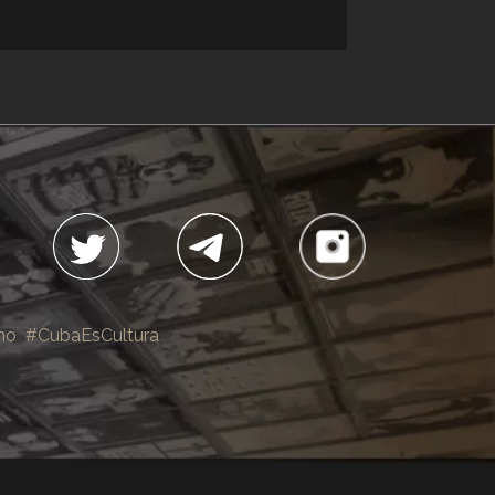
no
#CubaEsCultura