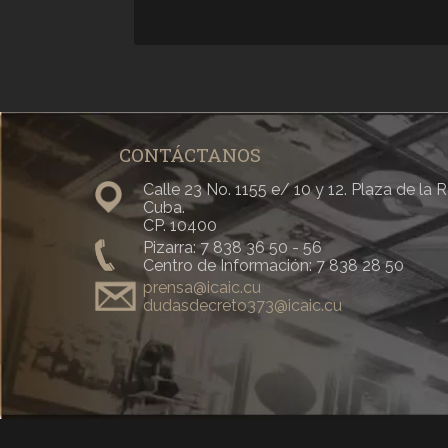
CONTÁCTANOS
Calle 23 No. 1155 e/ 10 y 12. Plaza de la
Cuba.
CP. 10400
Pizarra: 7 838 36 50 - 56
Centro de Información: 7 838 28 50
prensa@icaic.cu
dudasdecreto373@icaic.cu