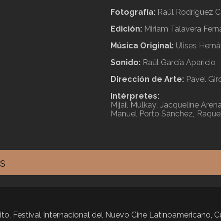
Fotografía:
Raúl Rodríguez C
Edición:
Miriam Talavera Fer
Música Original:
Ulises Hern
Sonido:
Raúl García Aparicio
Dirección de Arte:
Pavel Gir
Intérpretes:
Mijail Mulkay
Jacqueline Arena
Manuel Porto Sánchez
Raque
s
ito, Festival Internacional del Nuevo Cine Latinoamericano, C