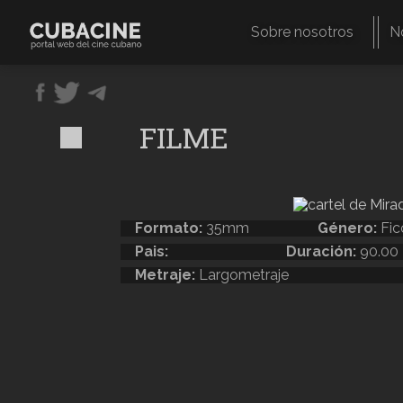
Pasar
al
Sobre nosotros
N
contenido
Navegación
principal
principal
FILME
Formato:
35mm
Género:
Fic
Pais:
Duración:
90.00
Metraje:
Largometraje