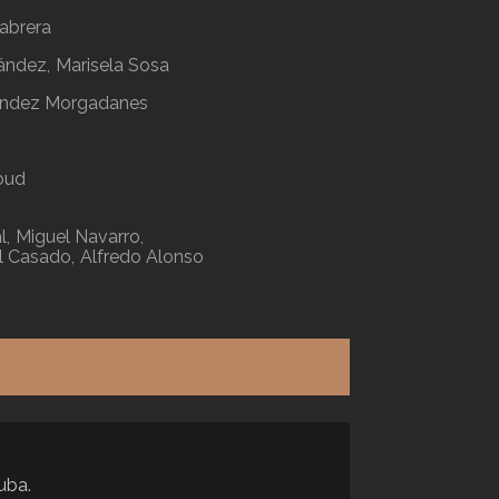
abrera
nández
Marisela Sosa
ández Morgadanes
oud
l
Miguel Navarro
l Casado
Alfredo Alonso
uba.