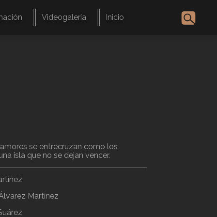
mación
Videogalería
Inicio
esamores se entrecruzan como los
una isla que no se dejan vencer.
artínez
Álvarez Martínez
Suárez