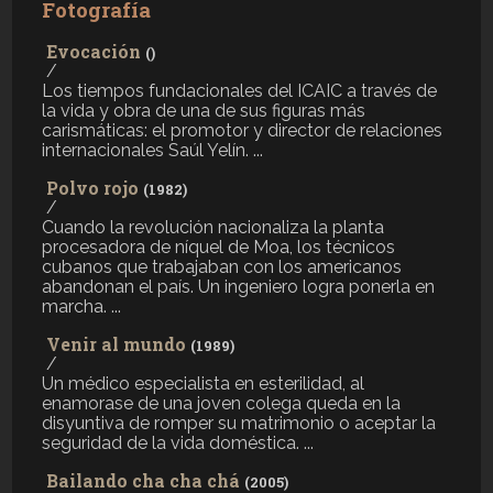
Fotografía
Evocación
()
/
Los tiempos fundacionales del ICAIC a través de
la vida y obra de una de sus figuras más
carismáticas: el promotor y director de relaciones
internacionales Saúl Yelín. ...
Polvo rojo
(1982)
/
Cuando la revolución nacionaliza la planta
procesadora de níquel de Moa, los técnicos
cubanos que trabajaban con los americanos
abandonan el país. Un ingeniero logra ponerla en
marcha. ...
Venir al mundo
(1989)
/
Un médico especialista en esterilidad, al
enamorase de una joven colega queda en la
disyuntiva de romper su matrimonio o aceptar la
seguridad de la vida doméstica. ...
Bailando cha cha chá
(2005)