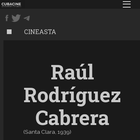
Pasar
al
contenido
principal
CINEASTA
Raúl
Rodríguez
Cabrera
(
Santa Clara
,
1939
)