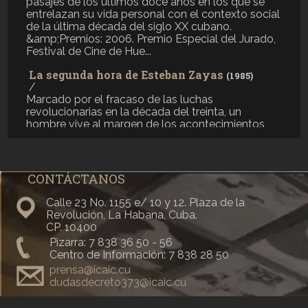
pasajes de los últimos doce años en los que se
entrelazan su vida personal con el contexto social
de la última década del siglo XX cubano.
&amp;Premios: 2006. Premio Especial del Jurado,
Festival de Cine de Hue...
La segunda hora de Esteban Zayas
(1985)
/
Marcado por el fracaso de las luchas
revolucionarias en la década del treinta, un
hombre vive al margen de los acontecimientos
políticos. El desembarco del yate Granma, en
1956, y las situaciones que vive desde ese
momento, lo someten a pruebas que lo lle...
CONTÁCTANOS
El triángulo
(2000)
/
Calle 23 No. 1155 e/ 10 y 12. Plaza de la
Una familia se prepara para recibir un nuevo
Revolución, La Habana, Cuba.
miembro en el hogar. Un auto de poca monta va a
CP. 10400
transformar las personalidades y relaciones
Pizarra: 7 838 36 50 - 56
familiares. ...
Centro de Información: 7 838 28 50
La piscina
prensa@icaic.cu
(2011)
/
dudasdecreto373@icaic.cu
Un día cualquiera de las vacaciones de cuatro
SÍGUENOS
adolescentes discapacitados revelará que el