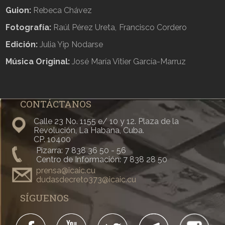
Guion:
Rebeca Chávez
Fotografía:
Raúl Pérez Ureta
Francisco Cordero
Edición:
Julia Yip Nodarse
Música Original:
José María Vitier García-Marruz
CONTÁCTANOS
Calle 23 No. 1155 e/ 10 y 12. Plaza de la
Revolución, La Habana, Cuba.
CP. 10400
Pizarra: 7 838 36 50 - 56
Centro de Información: 7 838 28 50
prensa@icaic.cu
dudasdecreto373@icaic.cu
SÍGUENOS