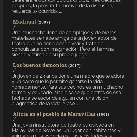
pelea entre dos conocidos chulos. Tres décadas
después, la prostituta motivo de la discusión,
recuerda lo ocurrido. ...
Madrigal
(2007)
/
Una muchacha llena de complejos y de bienes
materiales se hace amiga de un joven actor de
teatro que no tiene dónde vivir y trata de
conquistarla con imaginación. Pero él termina
siendo víctima de su propio juego. ...
Los buenos demonios
(2017)
/
Un joven de 23 años tiene una madre que le adora
y un carro que le permite ganarse la vida
honradamente. Para sus vecinos es un muchacho
formal y educado. Nadie sabe que detrás de esa
fachada se esconde alguien con una visión
pragmática de la vida. Y eso ...
Alicia en el pueblo de Maravillas
(1991)
/
Una joven instructora de teatro es ubicada en
Maravillas de Noveras, un lugar con habitantes y
animales muy especiales. Las vicisitudes y la