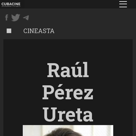
Pasar
al
contenido
principal
CINEASTA
Raúl
Pérez
Ureta