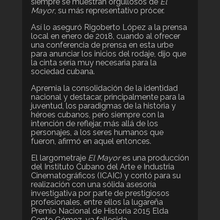
siempre se muestran orgullosos de
El
Mayor
, su más representativo prócer.
Así lo aseguró Rigoberto López a la prensa
local en enero de 2018, cuando al ofrecer
una conferencia de prensa en esta urbe
para anunciar los inicios del rodaje, dijo que
la cinta sería muy necesaria para la
sociedad cubana.
Apremia la consolidación de la identidad
nacional y destacar, principalmente para la
juventud, los paradigmas de la historia y
héroes cubanos, pero siempre con la
intención de reflejar, más allá de los
personajes, a los seres humanos que
fueron, afirmó en aquel entonces.
El largometraje
El Mayor
es una producción
del Instituto Cubano del Arte e Industria
Cinematográficos (ICAIC) y contó para su
realización con una sólida asesoría
investigativa por parte de prestigiosos
profesionales, entre ellos la lugareña
Premio Nacional de Historia 2015 Elda
Cento Gómez, ya fallecida.