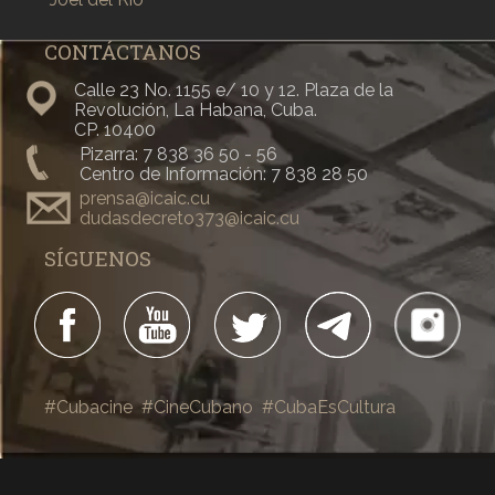
CONTÁCTANOS
Calle 23 No. 1155 e/ 10 y 12. Plaza de la
Revolución, La Habana, Cuba.
CP. 10400
Pizarra: 7 838 36 50 - 56
Centro de Información: 7 838 28 50
prensa@icaic.cu
dudasdecreto373@icaic.cu
SÍGUENOS
#Cubacine
#CineCubano
#CubaEsCultura