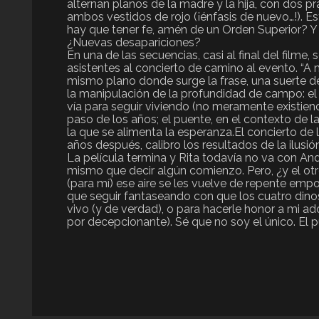
alternan planos de la madre y la hija, con dos pra
ambos vestidos de rojo (¡énfasis de nuevo…!). E
hay que tener fe, amén de un Orden Superior? Y
¿Nuevas desapariciones?
En una de las secuencias, casi al final del filme
asistentes al concierto de camino al evento. “A 
mismo plano donde surge la frase, una suerte d
la manipulación de la profundidad de campo: el
vía para seguir viviendo (no meramente existien
paso de los años; el puente, en el contexto de la
la que se alimenta la esperanza.El concierto de 
años después, calibro los resultados de la ilusión
La película termina y Rita todavía no va con And
mismo que decir algún comienzo. Pero, ¿y el otro 
(para mí) ese aire se les vuelve de repente e
que seguir fantaseando con que los cuatro dino
vivo (y de verdad), o para hacerle honor a mi 
por decepcionante). Sé que no soy el único. El