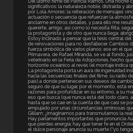
Del último filme de Patricia Ramos, Una noche 
significativos: la naturaleza noble, distraída y a
por Lola Amores; la reiteración de mensajes vin
actuación o secuencia que refuerzan la atmósfera 
anclarme en otros detalles, y para ello me result
quererte, amigo, así como lo necesita Rita, segú
la protagonista y de otro que nunca llega: abrig
Estoy inclinado a pensar que la tesis central del
de renovaciones para no desfallecer. Cambios d
fuerza simbólica de varios planos: ese en el qu
Primavera, de Rafael Miranda, se ve al fondo, j
veterinario en la Feria de Adopciones, hecho que
horizonte oceánico al revés (el montaje indica q
La protagonista porta un aura de ingenuidad insi
hacia las secuencias finales del filme, su radio 
país),a donde pertenecen sus deseos de cambio.
seguro de que su lugar, por el momento, está en 
razones para profundizar en su entorno, a su m
eso que busca (que nunca está del todo claro, a
hasta que se cae en la cuenta de que casi se pod
empujado por unas circunstancias ominosas que no
Gilliam; ¿imaginamos para transmutarnos la real
Hay parlamentos importantes que pronuncia Auror
que pierdes energía; hay que tener fe en el Orden
el dulce personaje anuncia su muerte (“yo tengo 