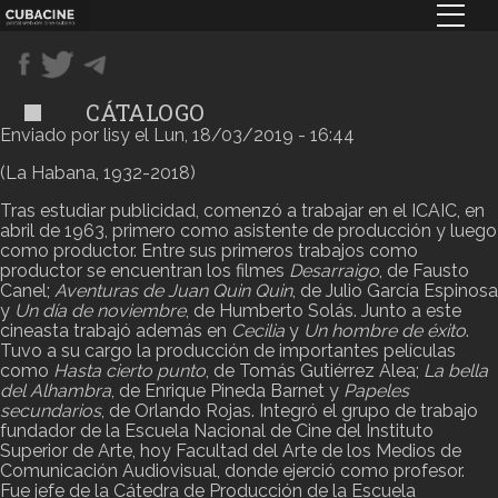
Pasar
al
contenido
principal
CÁTALOGO
Enviado por
lisy
el
Lun, 18/03/2019 - 16:44
(La Habana, 1932-2018)
Tras estudiar publicidad, comenzó a trabajar en el ICAIC, en
abril de 1963, primero como asistente de producción y luego
como productor. Entre sus primeros trabajos como
productor se encuentran los filmes
Desarraigo
, de Fausto
Canel;
Aventuras de Juan Quin Quin
, de Julio García Espinosa
y
Un día de noviembre
, de Humberto Solás. Junto a este
cineasta trabajó además en
Cecilia
y
Un hombre de éxito
.
Tuvo a su cargo la producción de importantes películas
como
Hasta cierto punto
, de Tomás Gutiérrez Alea;
La bella
del Alhambra
, de Enrique Pineda Barnet y
Papeles
secundarios
, de Orlando Rojas. Integró el grupo de trabajo
fundador de la Escuela Nacional de Cine del Instituto
Superior de Arte, hoy Facultad del Arte de los Medios de
Comunicación Audiovisual, donde ejerció como profesor.
Fue jefe de la Cátedra de Producción de la Escuela