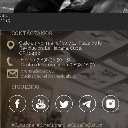
Año
2015
CONTÁCTANOS
Calle 23 No. 1155 e/ 10 y 12. Plaza de la
Revolución, La Habana, Cuba.
CP. 10400
Pizarra: 7 838 36 50 - 56
Centro de Información: 7 838 28 50
prensa@icaic.cu
dudasdecreto373@icaic.cu
SÍGUENOS
#Cubacine
#CineCubano
#CubaEsCultura