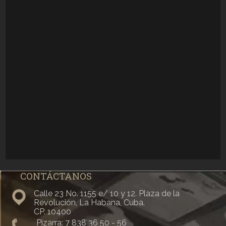
CONTÁCTANOS
Calle 23 No. 1155 e/ 10 y 12. Plaza de la
“20 años” un cortometraje que no deja de
Revolución, La Habana, Cuba.
sorprender
CP. 10400
Jue, 11/04/2024 - 16:36
Pizarra: 7 838 36 50 - 56