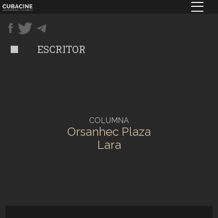
Pasar
al
contenido
principal
ESCRITOR
COLUMNA
Orsanhec Plaza
Lara