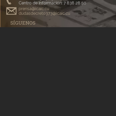
Centro de Información: 7 838 28 50
prensa@icaic.cu
dudasdecreto373@icaic.cu
SÍGUENOS
#Cubacine
#CineCubano
#CubaEsCultura
Todos los derechos reservados
La Habana, Cuba, 2019
Dirección general:
Alexis Triana Hernández
Dirección:
Yanín Martinez Guillén