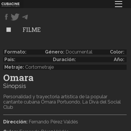
Pasar
al
contenido
principal
FILME
Formato:
Género:
Documental
Color:
Pais:
Duración:
Año:
Metraje:
Cortometraje
Omara
Sinopsis
Personalidad y trayectoria artística de la popular
cantante cubana Omara Portuondo, La Diva del Social
Club
Dirección:
Fernando Pérez Valdés