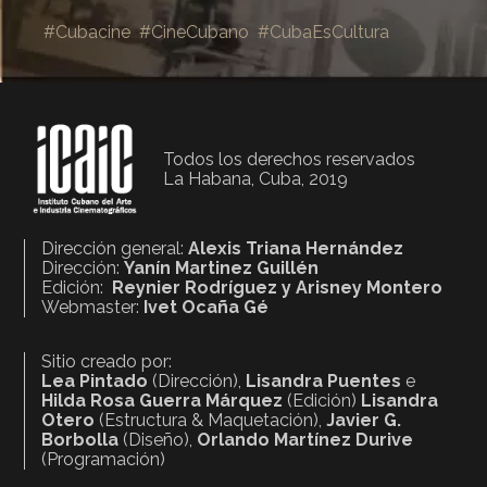
#Cubacine
#CineCubano
#CubaEsCultura
Todos los derechos reservados
La Habana, Cuba, 2019
Dirección general:
Alexis Triana Hernández
Dirección:
Yanín Martinez Guillén
Edición:
Reynier Rodríguez y Arisney Montero
Webmaster:
Ivet Ocaña Gé
Sitio creado por:
Lea Pintado
(Dirección),
Lisandra Puentes
e
Hilda Rosa Guerra Márquez
(Edición)
Lisandra
Otero
(Estructura & Maquetación),
Javier G.
Borbolla
(Diseño),
Orlando Martínez Durive
(Programación)