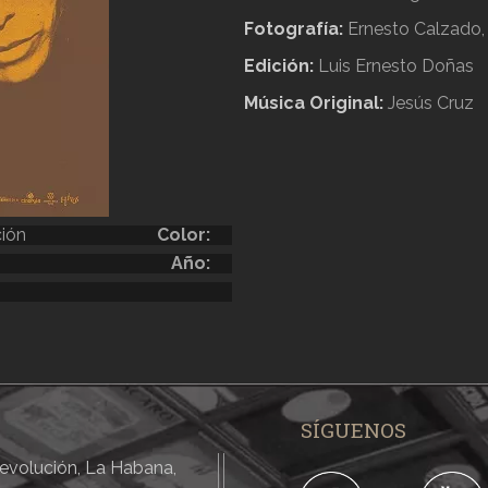
Fotografía:
Ernesto Calzado
Edición:
Luis Ernesto Doñas
Música Original:
Jesús Cruz
ción
Color:
Año:
SÍGUENOS
 Revolución, La Habana,