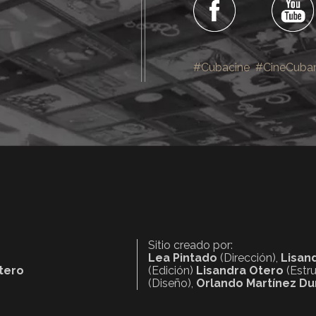
#Cubacine
#CineCuba
Sitio creado por:
Lea Pintado
(Dirección),
Lisan
ntero
(Edición)
Lisandra Otero
(Estr
(Diseño),
Orlando Martínez Du