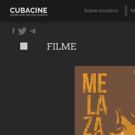
Pasar
al
Sobre nosotros
N
contenido
Navegación
principal
principal
FILME