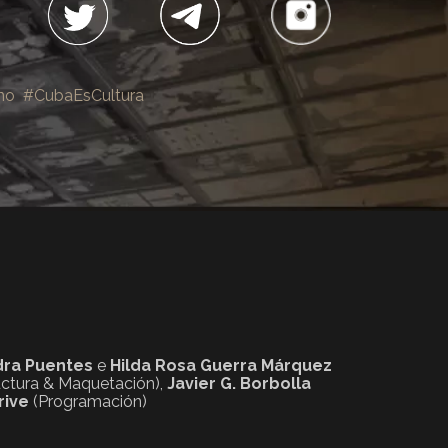
no
#CubaEsCultura
dra Puentes
e
Hilda Rosa Guerra Márquez
uctura & Maquetación),
Javier G. Borbolla
rive
(Programación)