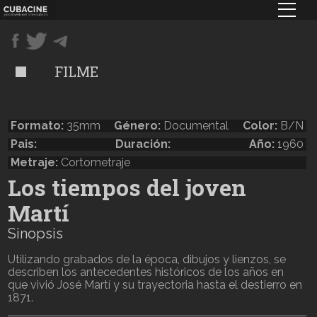
Pasar
al
contenido
principal
FILME
Formato:
35mm
Género:
Documental
Color:
B/N
Pais:
Duración:
Año:
1960
Metraje:
Cortometraje
Los tiempos del joven
Martí
Sinopsis
Utilizando grabados de la época, dibujos y lienzos, se
describen los antecedentes históricos de los años en
que vivió José Martí y su trayectoria hasta el destierro en
1871.