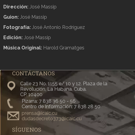
Dirección:
José Massip
Guion:
José Massip
Fotografía:
José Antonio Rodríguez
Edición:
José Massip
Música Original:
Harold Gramatges
CONTÁCTANOS
Calle 23 No. 1155 e/ 10 y 12. Plaza de la
Revolución, La Habana, Cuba.
CP. 10400
Pizarra: 7 838 36 50 - 56
Centro de Información: 7 838 28 50
prensa@icaic.cu
dudasdecreto373@icaic.cu
SÍGUENOS