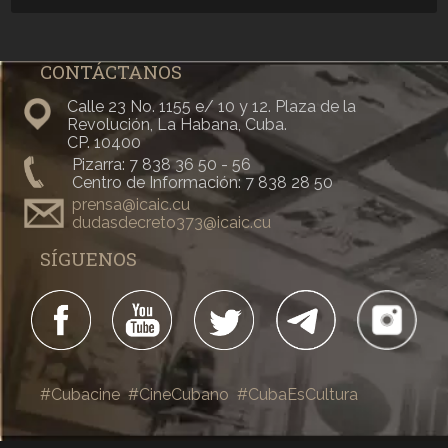
CONTÁCTANOS
Calle 23 No. 1155 e/ 10 y 12. Plaza de la
Revolución, La Habana, Cuba.
CP. 10400
Pizarra: 7 838 36 50 - 56
Centro de Información: 7 838 28 50
prensa@icaic.cu
dudasdecreto373@icaic.cu
SÍGUENOS
#Cubacine
#CineCubano
#CubaEsCultura