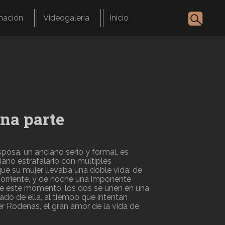
mación
Videogalería
Inicio
na parte
posa, un anciano serio y formal, es
ano estrafalario con múltiples
que su mujer llevaba una doble vida: de
orriente, y de noche una imponente
 de este momento, los dos se unen en una
do de ella, al tiempo que intentan
er Rodenas, el gran amor de la vida de