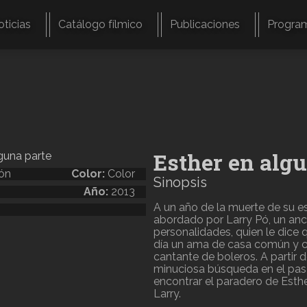
oticias
Catálogo fílmico
Publicaciones
Progra
Esther en algu
ión
Color:
Color
Sinopsis
Año:
2013
A un año de la muerte de su es
abordado por Larry Pó, un anci
personalidades, quien le dice 
día un ama de casa común y c
cantante de boleros. A partir
minuciosa búsqueda en el pasa
encontrar el paradero de Esth
Larry.