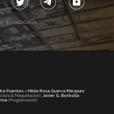
no
#CubaEsCultura
dra Puentes
e
Hilda Rosa Guerra Márquez
uctura & Maquetación),
Javier G. Borbolla
rive
(Programación)