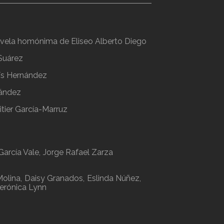
ovela homónima de Eliseo Alberto Diego
Suárez
lís Hernández
nández
itier García-Marruz
García Vale
Jorge Rafael Zarza
Molina
Daisy Granados
Eslinda Núñez
erónica Lynn