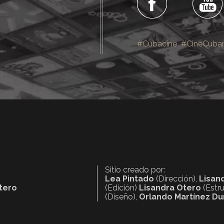
#Cubacine
#CineCuba
Sitio creado por:
Lea Pintado
(Dirección),
Lisan
ntero
(Edición)
Lisandra Otero
(Estr
(Diseño),
Orlando Martínez Du