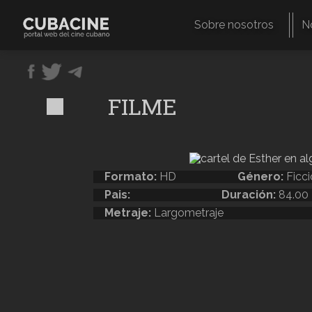
Pasar
al
Sobre nosotros
N
contenido
Navegación
principal
principal
FILME
Formato:
HD
Género:
Ficc
Pais:
Duración:
84.00
Metraje:
Largometraje