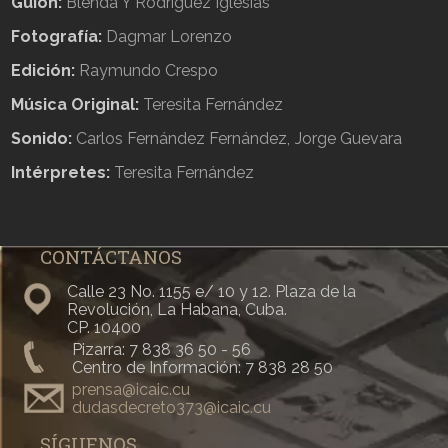
Guion:
Blenda Y Rodríguez Iglesias
Fotografía:
Dagmar Lorenzo
Edición:
Raymundo Crespo
Música Original:
Teresita Fernández
Sonido:
Carlos Fernández Fernández
Jorge Guevara
Intérpretes:
Teresita Fernández
CONTÁCTANOS
Calle 23 No. 1155 e/ 10 y 12. Plaza de la
Revolución, La Habana, Cuba.
CP. 10400
Pizarra: 7 838 36 50 - 56
Centro de Información: 7 838 28 50
prensa@icaic.cu
dudasdecreto373@icaic.cu
SÍGUENOS