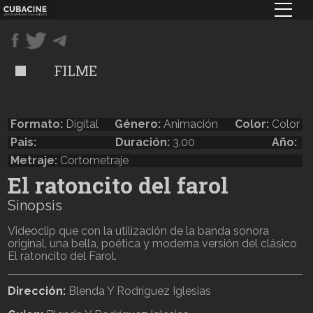
Pasar
al
contenido
principal
FILME
Formato:
Digital
Género:
Animación
Color:
Color
Pais:
Duración:
3.00
Año:
Metraje:
Cortometraje
El ratoncito del farol
Sinopsis
Videoclip que con la utilización de la banda sonora
original, una bella, poética y moderna versión del clásico
El ratoncito del Farol.
Dirección:
Blenda Y Rodríguez Iglesias