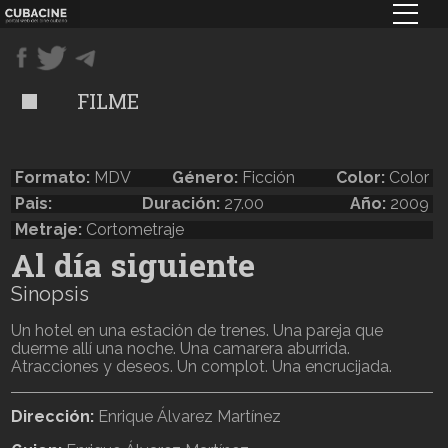
Pasar
al
contenido
principal
FILME
Formato:
MDV
Género:
Ficción
Color:
Color
Pais:
Duración:
27.00
Año:
2009
Metraje:
Cortometraje
Al día siguiente
Sinopsis
Un hotel en una estación de trenes. Una pareja que
duerme allí una noche. Una camarera aburrida.
Atracciones y deseos. Un complot. Una encrucijada.
Dirección:
Enrique Álvarez Martínez