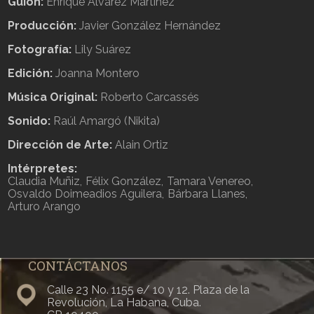
Guion:
Enrique Álvarez Martínez
Producción:
Javier González Hernández
Fotografía:
Lily Suárez
Edición:
Joanna Montero
Música Original:
Roberto Carcassés
Sonido:
Raúl Amargó (Nikita)
Dirección de Arte:
Alain Ortiz
Intérpretes:
Claudia Muñiz
Félix González
Tamara Venereo
Osvaldo Doimeadios Aguilera
Bárbara Llanes
Arturo Arango
CONTÁCTANOS
Calle 23 No. 1155 e/ 10 y 12. Plaza de la
Revolución, La Habana, Cuba.