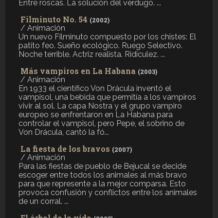
Entre roscas. La solución del verdugo. ...
Filminuto No. 54
(2002)
/ Animación
Un nuevo Filminuto compuesto por los chistes: El
patito feo. Sueño ecológico. Ruego Selectivo.
Noche terrible. Actriz realista. Ridiculez. ...
Más vampiros en La Habana
(2003)
/ Animación
En 1933 el científico Von Drácula inventó el
vampisol, una bebida que permitía a los vampiros
vivir al sol. La capa Nostra y el grupo vampiro
europeo se enfrentaron en La Habana para
controlar el vampisol, pero Pepe, el sobrino de
Von Drácula, cantó la fó...
La fiesta de los bravos
(2007)
/ Animación
Para las fiestas de pueblo de Bejucal se decide
escoger entre todos los animales al más bravo
para que represente a la mejor comparsa. Esto
provoca confusión y conflictos entre los animales
de un corral. ...
El árbol de la vida