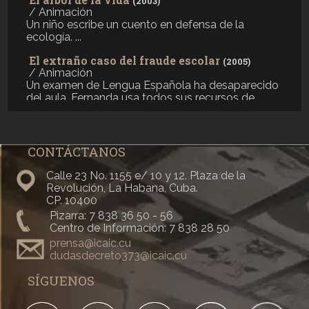
(2003)
/ Animación
Un niño escribe un cuento en defensa de la
ecología. ...
El extraño caso del fraude escolar
(2005)
/ Animación
Un examen de Lengua Española ha desaparecido
del aula. Fernanda usa todos sus recursos de
investigación para descubrir al culpable, logrando
encauzarlo por la senda del bien. ...
El almiquí valiente
(2006)
CONTÁCTANOS
/ Animación
Primera aventura de una serie infantil donde el
Calle 23 No. 1155 e/ 10 y 12. Plaza de la
héroe principal será un simpático guije que luchará
Revolución, La Habana, Cuba.
siempre por el bien y la justicia de los animalitos
CP. 10400
del bosque. ...
Pizarra: 7 838 36 50 - 56
Centro de Información: 7 838 28 50
El extraño caso de las matas perdidas
(2006)
prensa@icaic.cu
/ Animación
dudasdecreto373@icaic.cu
Fernanda es víctima del robo de sus bellas
plantas. Un desconocido misterioso está
SÍGUENOS
probando su capacidad como investigadora. ...
La semilla mágica
(2007)