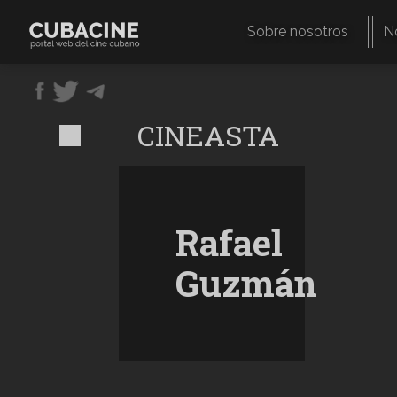
Pasar
al
Sobre nosotros
N
contenido
Navegación
principal
principal
CINEASTA
Rafael
Guzmán