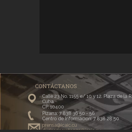
CONTÁCTANOS
Calle 23 No. 1155 e/ 10 y 12. Plaza de la
Cuba.
CP. 10400
Pizarra: 7 838 36 50 - 56
Centro de Información: 7 838 28 50
prensa@icaic.cu
dudasdecreto373@icaic.cu