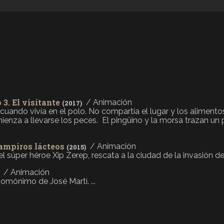
 3. El visitante
/ Animación
(2017)
 cuando vivía en el polo. No compartía el lugar y los aliment
ienza a llevarse los peces. El pingüino y la morsa trazan un 
vampiros lácteos
/ Animación
(2015)
l súper héroe Xip Zerep, rescata a la ciudad de la invasión de 
/ Animación
homónimo de José Martí. ...