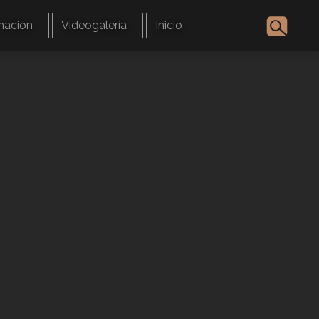
mación
Videogalería
Inicio