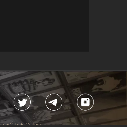
no
#CubaEsCultura