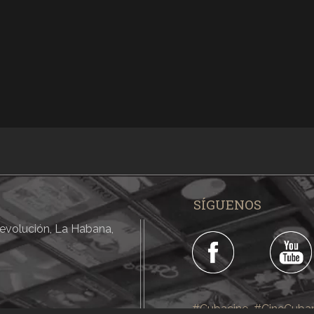
SÍGUENOS
 Revolución, La Habana,
#Cubacine
#CineCuba