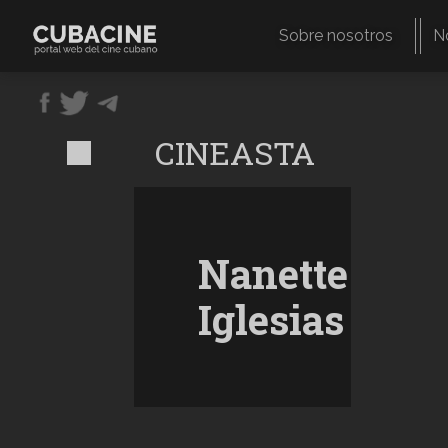
Pasar
al
Sobre nosotros
N
contenido
Navegación
principal
principal
CINEASTA
Nanette
Iglesias