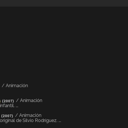
/ Animación
a
/ Animación
(2007)
antil. ...
/ Animación
(2007)
iginal de Silvio Rodríguez. ...