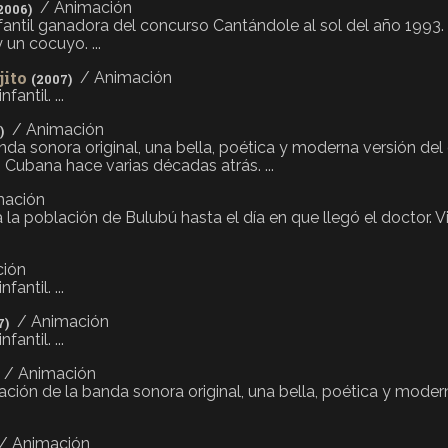
/ Animación
2006)
nfantil ganadora del concurso Cantándole al sol del año 1993.
 un cocuyo. ...
jito
/ Animación
(2007)
antil. ...
/ Animación
)
anda sonora original, una bella, poética y moderna versión del
n Cubana hace varias décadas atrás. ...
mación
la población de Bulubú hasta el día en que llegó el doctor. V
ción
antil. ...
/ Animación
7)
antil. ...
/ Animación
zación de la banda sonora original, una bella, poética y moder
/ Animación