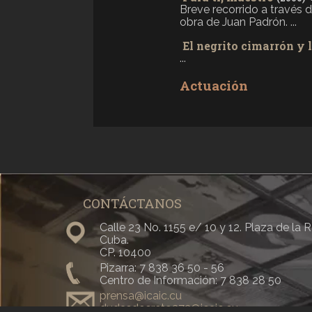
Breve recorrido a través 
obra de Juan Padrón. ...
El negrito cimarrón y 
...
Actuación
Filminuto No. 59
(2004)
Un nuevo Filminuto compu
Sorpresa. Personalidad. ...
Filminuto No. 60
(2005)
Un nuevo Filminuto compues
difícil. Tipo violento. Juici
CONTÁCTANOS
Filminuto No. 61
(2005)
Un nuevo Filminuto compue
Calle 23 No. 1155 e/ 10 y 12. Plaza de la
Mordida y El vencedor. ...
Cuba.
CP. 10400
Filminuto No. 62
(2005)
Pizarra: 7 838 36 50 - 56
Un nuevo Filminuto compue
Centro de Información: 7 838 28 50
Periodistas. Exceso de velo
prensa@icaic.cu
Filminuto No. 63
dudasdecreto373@icaic.cu
(2005)