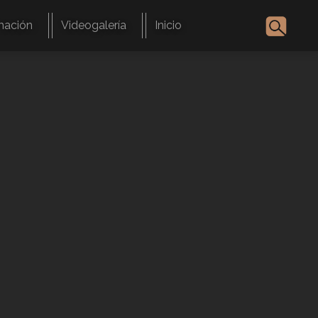
mación
Videogalería
Inicio