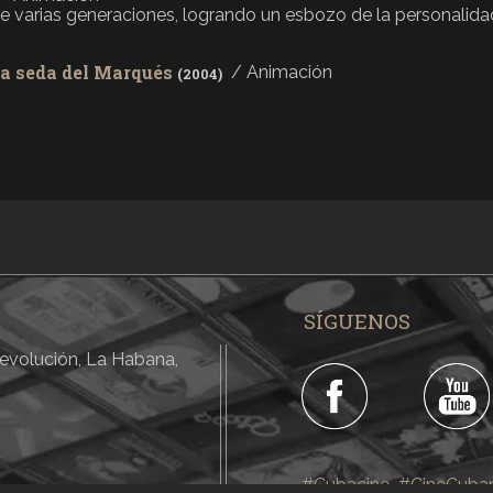
de varias generaciones, logrando un esbozo de la personalidad 
la seda del Marqués
/ Animación
(2004)
/ Animación
esto por los chistes: Amenaza Ciudadana. El examen. Yacuzz
/ Animación
to por los chistes: Tiburón selectivo. Pintando en el parque.
o final. Engaño extraño. ...
SÍGUENOS
/ Animación
sto por los chistes: Corte adecuado, La doncella, Invento ef
 Revolución, La Habana,
/ Animación
sto por chistes de Alfredo Martirena tales como: Auto solid
cidad. Día felíz. As. Para todos los gustos. ...
/ Animación
#Cubacine
#CineCuba