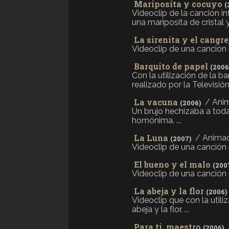
Mariposita y cocuyo
(
Videoclip de la canción i
una mariposita de cristal y
La sirenita y el cangre
Videoclip de una canción inf
Barquito de papel
(2006
Con la utilización de la b
realizado por la Televisió
La vacuna
/ Ani
(2006)
Un brujo hechizaba a toda 
homónima. ...
La Luna
/ Anima
(2007)
Videoclip de una canción inf
El bueno y el malo
(200
Videoclip de una canción inf
La abeja y la flor
(2006)
Videoclip que con la utili
abeja y la flor. ...
Para ti, maestro
(2006)