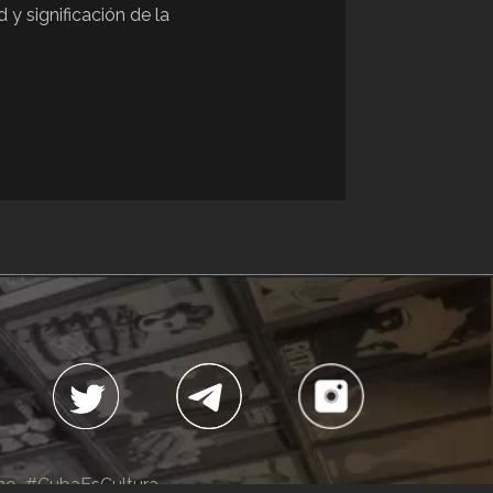
y significación de la
i. Spiderman. Despiste.
 El oficio más viejo. Vida
icaz, Placer imperial,
ario. Colecciones.
no
#CubaEsCultura