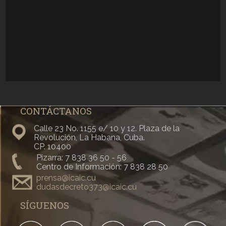
CONTÁCTANOS
Calle 23 No. 1155 e/ 10 y 12. Plaza de la
Revolución, La Habana, Cuba.
CP. 10400
Pizarra: 7 838 36 50 - 56
Centro de Información: 7 838 28 50
prensa@icaic.cu
dudasdecreto373@icaic.cu
SÍGUENOS