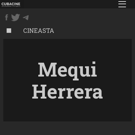
Pasar
al
contenido
principal
CINEASTA
Mequi
Herrera