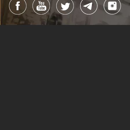
#Cubacine
#CineCubano
#CubaEsCultura
Todos los derechos reservados
La Habana, Cuba, 2019
Dirección general:
Alexis Triana Hernández
Dirección:
Yanín Martinez Guillén
Edición:
Reynier Rodríguez y Arisney Montero
Webmaster:
Ivet Ocaña Gé
Sitio creado por:
Lea Pintado
(Dirección),
Lisandra Puentes
e
Hilda Rosa Guerra Márquez
(Edición)
Lisandra