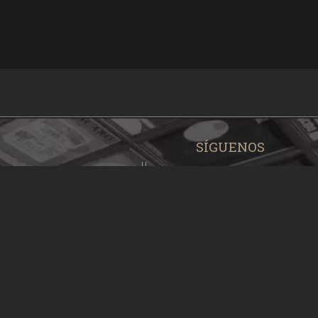
SÍGUENOS
 Revolución, La Habana,
#Cubacine
#CineCuba