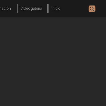
mación
Videogalería
Inicio