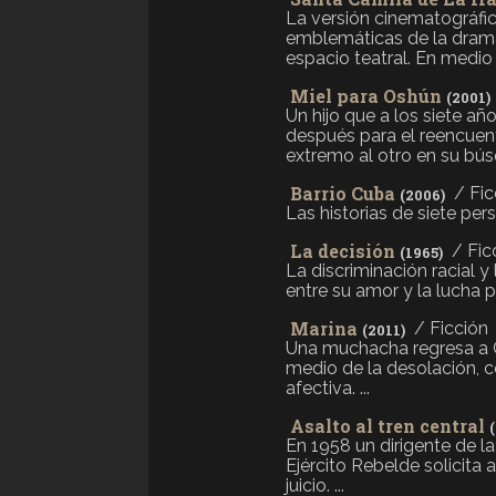
La versión cinematográfi
emblemáticas de la dramat
espacio teatral. En medio 
Miel para Oshún
(2001)
Un hijo que a los siete a
después para el reencuent
extremo al otro en su búsq
Barrio Cuba
/ Fic
(2006)
Las historias de siete per
La decisión
/ Fic
(1965)
La discriminación racial y
entre su amor y la lucha p
Marina
/ Ficción
(2011)
Una muchacha regresa a G
medio de la desolación, c
afectiva. ...
Asalto al tren central
En 1958 un dirigente de la
Ejército Rebelde solicita
juicio. ...