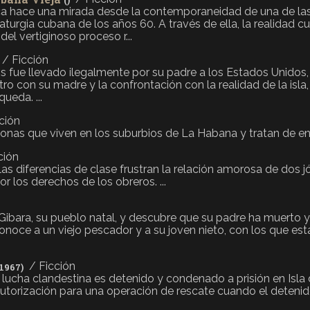
()
ca hace una mirada desde la contemporaneidad de una de la
urgia cubana de los años 60. A través de ella, la realidad c
del vertiginoso proceso r...
/ Ficción
ños fue llevado ilegalmente por su padre a los Estados Unido
ro con su madre y la confrontación con la realidad de la isla
ueda. ...
ción
sonas que viven en los suburbios de La Habana y tratan de enco
ción
 las diferencias de clase frustran la relación amorosa de dos 
or los derechos de los obreros. ...
ibara, su pueblo natal, y descubre que su padre ha muerto y
onoce a un viejo pescador y a su joven nieto, con los que est
/ Ficción
(1967)
 lucha clandestina es detenido y condenado a prisión en Isla d
 autorización para una operación de rescate cuando el detenid