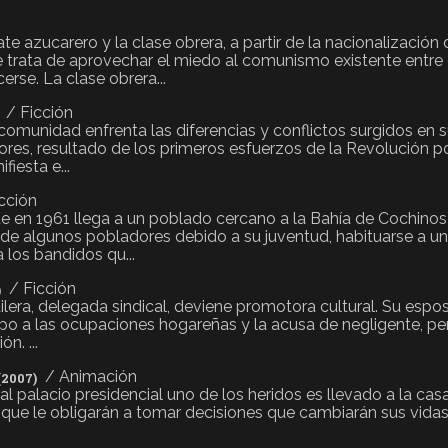
te azucarero y la clase obrera, a partir de la nacionalizació
trata de aprovechar el miedo al comunismo existente entre e
rse. La clase obrera...
/ Ficción
omunidad enfrenta las diferencias y conflictos surgidos en 
lores, resultado de los primeros esfuerzos de la Revolución po
fiesta e...
cción
ue en 1961 llega a un poblado cercano a la Bahía de Cochinos
ial de algunos pobladores debido a su juventud, habituarse a 
 los bandidos qu...
/ Ficción
)
tilera, delegada sindical, deviene promotora cultural. Su esp
mpo a las ocupaciones hogareñas y la acusa de negligente, per
n. ...
/ Animación
(2007)
al palacio presidencial uno de los heridos es llevado a la cas
que le obligarán a tomar decisiones que cambiarán sus vidas. 