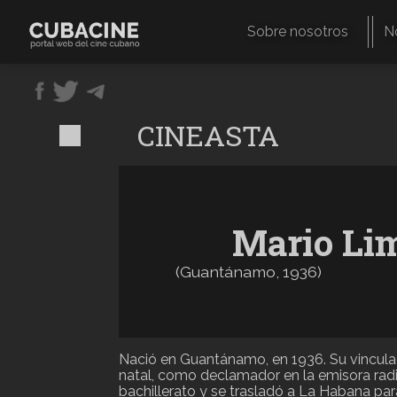
Pasar
al
Sobre nosotros
N
contenido
Navegación
principal
principal
CINEASTA
Mario Li
(
Guantánamo
,
1936
)
Nació en Guantánamo, en 1936. Su vinculac
natal, como declamador en la emisora radi
bachillerato y se trasladó a La Habana pa