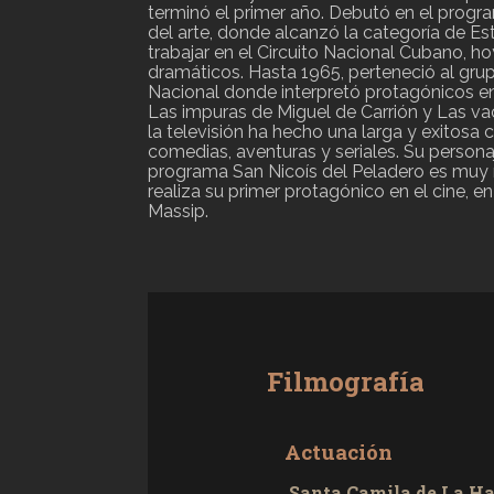
terminó el primer año. Debutó en el prog
del arte, donde alcanzó la categoría de Es
trabajar en el Circuito Nacional Cubano, h
dramáticos. Hasta 1965, perteneció al grup
Nacional donde interpretó protagónicos e
Las impuras de Miguel de Carrión y Las va
la televisión ha hecho una larga y exitosa 
comedias, aventuras y seriales. Su persona
programa San Nicoís del Peladero es muy r
realiza su primer protagónico en el cine, en
Massip.
Filmografía
Actuación
Santa Camila de La Ha