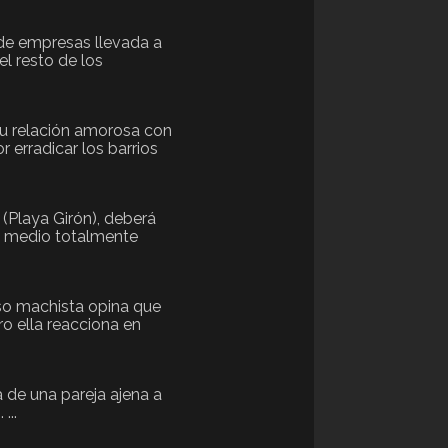
n de empresas llevada a
l resto de los
su relación amorosa con
r erradicar los barrios
 (Playa Girón), deberá
un medio totalmente
oso machista opina que
o ella reacciona en
a de una pareja ajena a
...