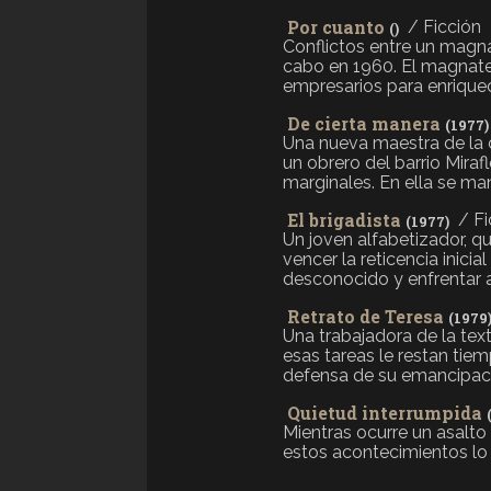
Por cuanto
/ Ficción
()
Conflictos entre un magna
cabo en 1960. El magnate 
empresarios para enriquece
De cierta manera
(1977)
Una nueva maestra de la c
un obrero del barrio Miraf
marginales. En ella se mani
El brigadista
/ Fi
(1977)
Un joven alfabetizador, q
vencer la reticencia inic
desconocido y enfrentar a
Retrato de Teresa
(1979
Una trabajadora de la tex
esas tareas le restan tie
defensa de su emancipació
Quietud interrumpida
Mientras ocurre un asalto 
estos acontecimientos lo 