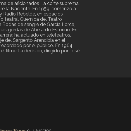
rama de aficionados La corte suprema
trella Naciente. En 1959, comenzó a
oy Radio Rebelde, en espacios
o teatral Guernica del Teatro
n Bodas de sangre de García Lorca,
cas gordas de Abelardo Estorino. En
carrera: ha actuado en teleteatros,
je del Sargento Arencibia en el
ecordado por el público. En 1964,
 el filme La decisión, dirigido por José
bana Vieja
/ Ficción