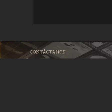
CONTÁCTANOS
Calle 23 No. 1155 e/ 10 y 12. Plaza de la
Cuba.
CP. 10400
Pizarra: 7 838 36 50 - 56
Centro de Información: 7 838 28 50
prensa@icaic.cu
dudasdecreto373@icaic.cu