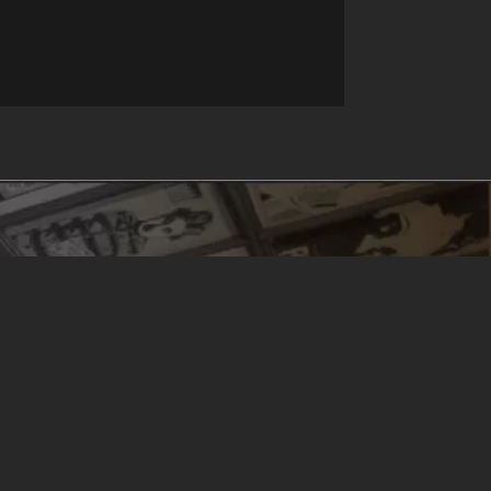
no
#CubaEsCultura