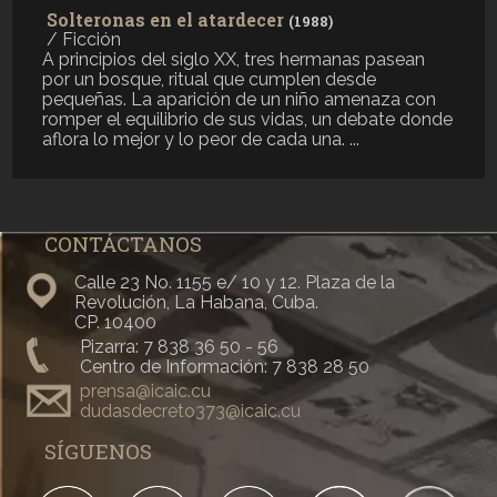
Solteronas en el atardecer
(1988)
/ Ficción
A principios del siglo XX, tres hermanas pasean
por un bosque, ritual que cumplen desde
pequeñas. La aparición de un niño amenaza con
romper el equilibrio de sus vidas, un debate donde
aflora lo mejor y lo peor de cada una. ...
Campeonas
(1988)
/ Documental
Desarrollo del volibol femenino en Cuba. El rigor y
la disciplina del entrenamiento y las dificultades
CONTÁCTANOS
que afrontan en su vida personal debido a su
entrega a la vida deportiva. ...
Calle 23 No. 1155 e/ 10 y 12. Plaza de la
Revolución, La Habana, Cuba.
Con todo el corazón
(1987)
CP. 10400
/ Documental
Pizarra: 7 838 36 50 - 56
Actividades más sobresalientes de la II Bienal de
Centro de Información: 7 838 28 50
La Habana celebrada en 1986. Fragmentos del
prensa@icaic.cu
concierto ofrecido en la inauguración por los
dudasdecreto373@icaic.cu
cantantes Pablo Milanés, Chico Buarque y
Mercedes Sosa. ...
SÍGUENOS
Buscando a Chano Pozo
(1987)
/ Documental