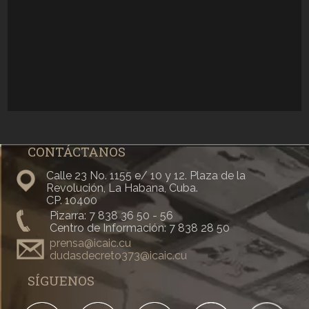
CONTÁCTANOS
Calle 23 No. 1155 e/ 10 y 12. Plaza de la
Revolución, La Habana, Cuba.
CP. 10400
Pizarra: 7 838 36 50 - 56
Centro de Información: 7 838 28 50
prensa@icaic.cu
dudasdecreto373@icaic.cu
SÍGUENOS