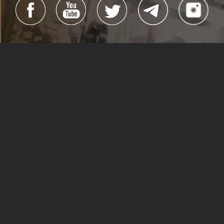
#Cubacine
#CineCubano
#CubaEsCultura
Todos los derechos reservados
La Habana, Cuba, 2019
Dirección general:
Alexis Triana Hernández
Dirección:
Yanín Martinez Guillén
Edición:
Reynier Rodríguez y Arisney Montero
Webmaster:
Ivet Ocaña Gé
Sitio creado por:
Lea Pintado
(Dirección),
Lisandra Puentes
e
Hilda Rosa Guerra Márquez
(Edición)
Lisandra