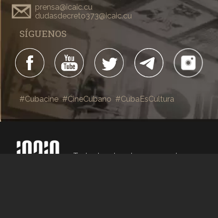
prensa@icaic.cu
dudasdecreto373@icaic.cu
SÍGUENOS
#Cubacine
#CineCubano
#CubaEsCultura
Todos los derechos reservados
La Habana, Cuba, 2019
Dirección general:
Alexis Triana Hernández
Dirección:
Yanín Martinez Guillén
Edición:
Reynier Rodríguez y Arisney Montero