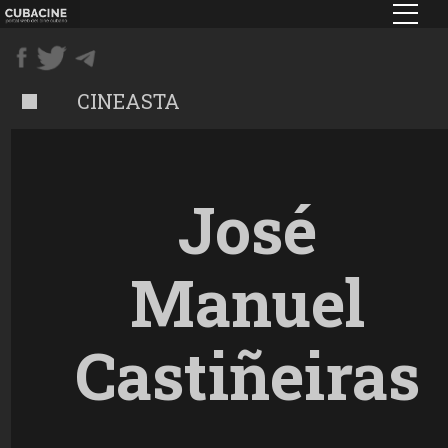
Pasar
al
contenido
principal
CINEASTA
José
Manuel
Castiñeiras