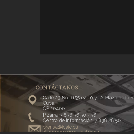
CONTÁCTANOS
Calle 23 No. 1155 e/ 10 y 12. Plaza de la
Cuba.
CP. 10400
Pizarra: 7 838 36 50 - 56
Centro de Información: 7 838 28 50
prensa@icaic.cu
dudasdecreto373@icaic.cu