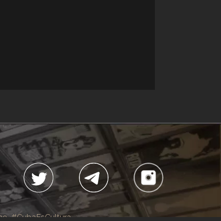
no
#CubaEsCultura