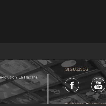
SÍGUENOS
 Revolución, La Habana,
#Cubacine
#CineCuba