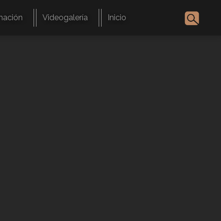
mación
Videogalería
Inicio