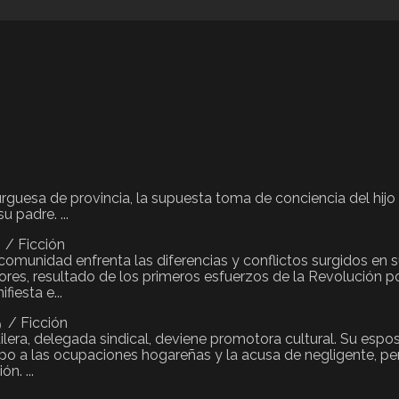
guesa de provincia, la supuesta toma de conciencia del hijo 
u padre. ...
/ Ficción
omunidad enfrenta las diferencias y conflictos surgidos en 
lores, resultado de los primeros esfuerzos de la Revolución po
fiesta e...
/ Ficción
)
tilera, delegada sindical, deviene promotora cultural. Su esp
mpo a las ocupaciones hogareñas y la acusa de negligente, per
n. ...