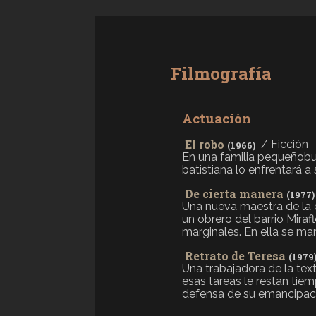
Filmografía
Actuación
El robo
/ Ficción
(1966)
En una familia pequeñobur
batistiana lo enfrentará a s
De cierta manera
(1977)
Una nueva maestra de la c
un obrero del barrio Miraf
marginales. En ella se mani
Retrato de Teresa
(1979
Una trabajadora de la tex
esas tareas le restan tie
defensa de su emancipació