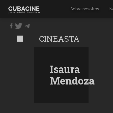
Pasar
al
Sobre nosotros
N
contenido
Navegación
principal
principal
CINEASTA
Isaura
Mendoza