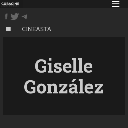
Pasar
al
contenido
principal
CINEASTA
Giselle
González