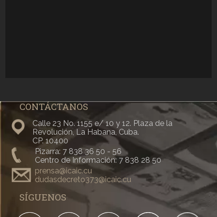
CONTÁCTANOS
Calle 23 No. 1155 e/ 10 y 12. Plaza de la
Revolución, La Habana, Cuba.
CP. 10400
Pizarra: 7 838 36 50 - 56
Centro de Información: 7 838 28 50
prensa@icaic.cu
dudasdecreto373@icaic.cu
SÍGUENOS