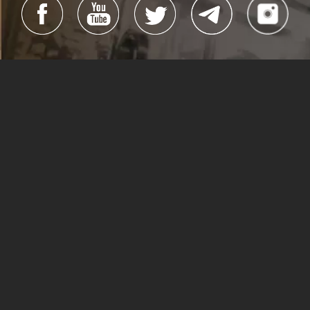
#Cubacine
#CineCubano
#CubaEsCultura
Todos los derechos reservados
La Habana, Cuba, 2019
Dirección general:
Alexis Triana Hernández
Dirección:
Yanín Martinez Guillén
Edición:
Reynier Rodríguez y Arisney Montero
Webmaster:
Ivet Ocaña Gé
Sitio creado por:
Lea Pintado
(Dirección),
Lisandra Puentes
e
Hilda Rosa Guerra Márquez
(Edición)
Lisandra