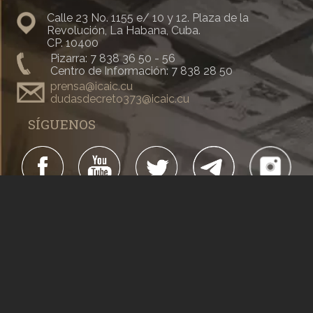
Fundación de un taller de creación en un barrio de
La Habana, donde los productos que se elaboran
Calle 23 No. 1155 e/ 10 y 12. Plaza de la
se hacen a partir de material de desecho recogido
Revolución, La Habana, Cuba.
de los latones de basura. ...
CP. 10400
Pizarra: 7 838 36 50 - 56
Centro de Información: 7 838 28 50
prensa@icaic.cu
dudasdecreto373@icaic.cu
SÍGUENOS
#Cubacine
#CineCubano
#CubaEsCultura
Todos los derechos reservados