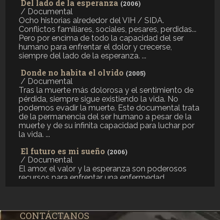
Del lado de la esperanza
(2006)
/ Documental
Ocho historias alrededor del VIH / SIDA.
Conflictos familiares, sociales, pesares, perdidas...
Pero por encima de todo la capacidad del ser
humano para enfrentar el dolor y crecerse,
siempre del lado de la esperanza. ...
Donde no habita el olvido
(2005)
/ Documental
Tras la muerte más dolorosa y el sentimiento de
pérdida, siempre sigue existiendo la vida. No
podemos evadir la muerte. Este documental trata
de la permanencia del ser humano a pesar de la
muerte y de su infinita capacidad para luchar por
la vida. ...
El futuro es mi sueño
(2006)
/ Documental
El amor, el valor y la esperanza son poderosos
recursos para enfrentar una enfermedad
devastadora como el SIDA. ...
Arte y desechos
(1994)
/ Documental
CONTÁCTANOS