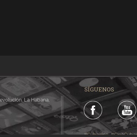
SÍGUENOS
 Revolución, La Habana,
#Cubacine
#CineCuba