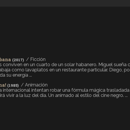
abana
/ Ficción
(2017)
conviven en un cuarto de un solar habanero. Miguel sueña c
rabaja como lavaplatos en un restaurante particular. Diego, p
da su energía ...
na!
/ Animación
(1985)
a internacional intentan robar una fórmula mágica trasladad
irá vivir a la luz del día. Un animado al estilo del cine negro. ...