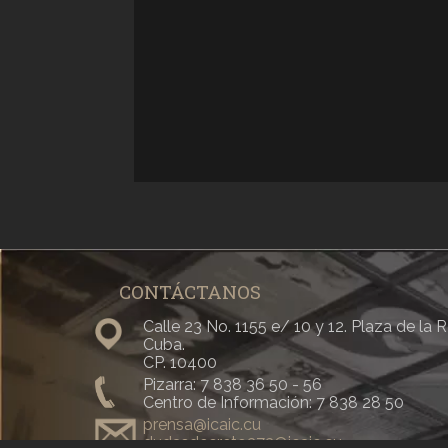
CONTÁCTANOS
Calle 23 No. 1155 e/ 10 y 12. Plaza de la
Cuba.
CP. 10400
Pizarra: 7 838 36 50 - 56
Centro de Información: 7 838 28 50
prensa@icaic.cu
dudasdecreto373@icaic.cu