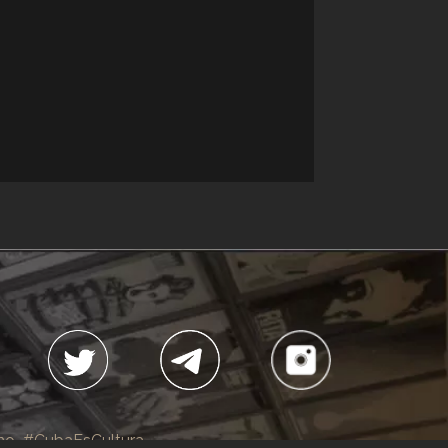
no
#CubaEsCultura