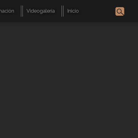
mación
Videogalería
Inicio