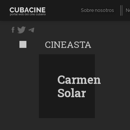
Pasar
al
Sobre nosotros
N
contenido
Navegación
principal
principal
CINEASTA
Carmen
Solar