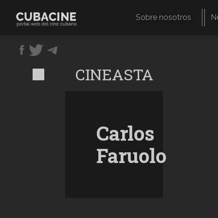
Pasar
al
Sobre nosotros
N
contenido
Navegación
principal
principal
CINEASTA
Carlos
Faruolo