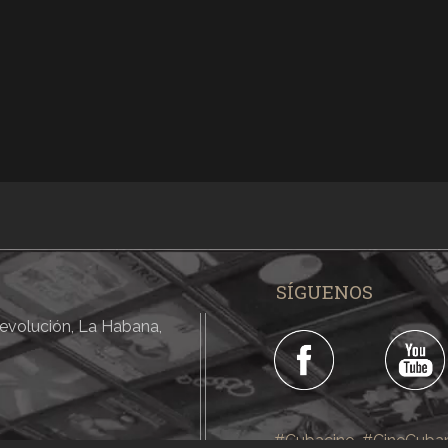
SÍGUENOS
 Revolución, La Habana,
#Cubacine
#CineCuba