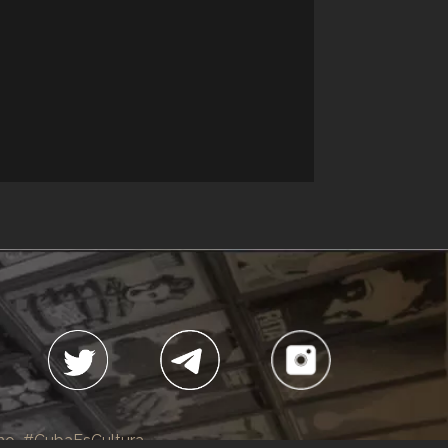
no
#CubaEsCultura