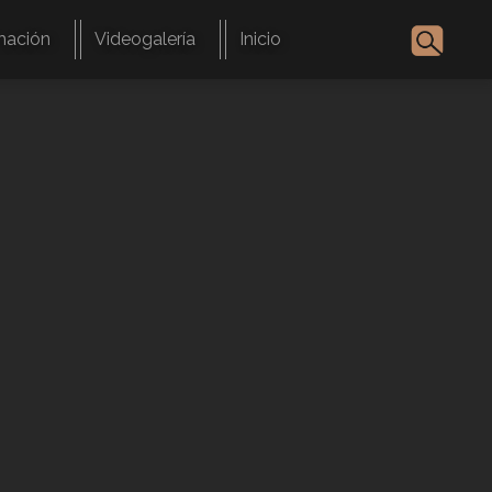
mación
Videogalería
Inicio