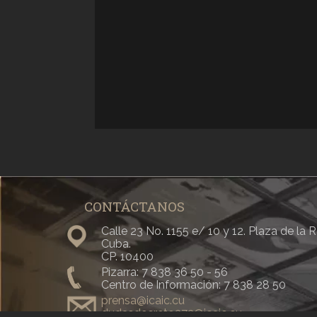
CONTÁCTANOS
Calle 23 No. 1155 e/ 10 y 12. Plaza de la
Cuba.
CP. 10400
Pizarra: 7 838 36 50 - 56
Centro de Información: 7 838 28 50
prensa@icaic.cu
dudasdecreto373@icaic.cu