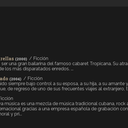
trellas
/ Ficción
(2000)
r una gran bailarina del famoso cabaret Tropicana. Su atrac
 de los más disparatados enredos. ...
cado
/ Ficción
(2004)
nido siempre bajo control a su esposa, a su hija, a su amante y
que, de regreso de uno de sus frecuentes viajes al extranjero, 
Ficción
 música es una mezcla de música tradicional cubana, rock an
internacional gracias a una empresa española de grabación con
al y pri...