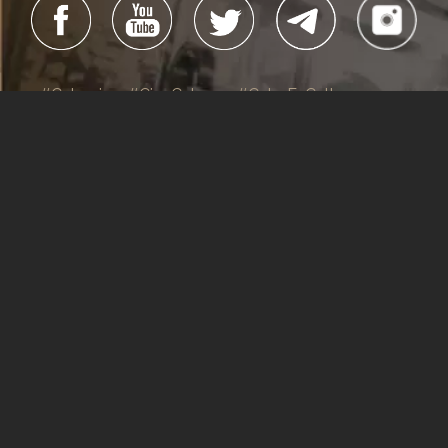
#Cubacine
#CineCubano
#CubaEsCultura
Todos los derechos reservados
La Habana, Cuba, 2019
Dirección general:
Alexis Triana Hernández
Dirección:
Yanín Martinez Guillén
Edición:
Reynier Rodríguez y Arisney Montero
Webmaster:
Ivet Ocaña Gé
Sitio creado por:
Lea Pintado
(Dirección),
Lisandra Puentes
e
Hilda Rosa Guerra Márquez
(Edición)
Lisandra