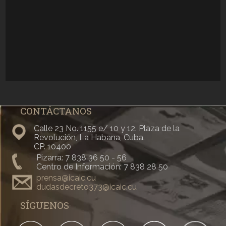
CONTÁCTANOS
Calle 23 No. 1155 e/ 10 y 12. Plaza de la
Revolución, La Habana, Cuba.
CP. 10400
Pizarra: 7 838 36 50 - 56
Centro de Información: 7 838 28 50
prensa@icaic.cu
dudasdecreto373@icaic.cu
SÍGUENOS