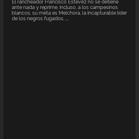
El rancheador Francisco Estévez no se detiene
ante nada y reprime, incluso, a los campesinos
blancos, su meta es Melchora, la incapturable líder
de los negros fugados. ...