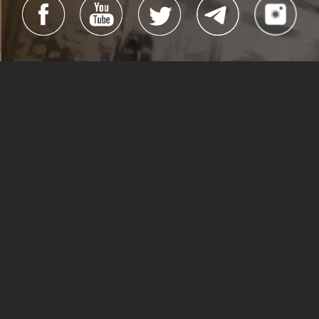
#Cubacine
#CineCubano
#CubaEsCultura
Todos los derechos reservados
La Habana, Cuba, 2019
Dirección general:
Alexis Triana Hernández
Dirección:
Yanín Martinez Guillén
Edición:
Reynier Rodríguez y Arisney Montero
Webmaster:
Ivet Ocaña Gé
Sitio creado por:
Lea Pintado
(Dirección),
Lisandra Puentes
e
Hilda Rosa Guerra Márquez
(Edición)
Lisandra