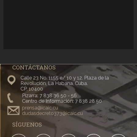
CONTÁCTANOS
Calle 23 No. 1155 e/ 10 y 12. Plaza de la
Revolución, La Habana, Cuba.
CP. 10400
Pizarra: 7 838 36 50 - 56
Centro de Información: 7 838 28 50
prensa@icaic.cu
dudasdecreto373@icaic.cu
SÍGUENOS