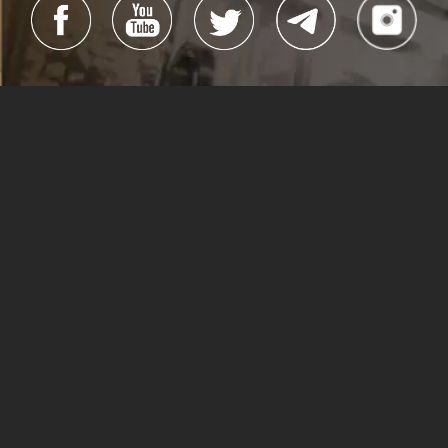
#Cubacine
#CineCubano
#CubaEsCultura
Todos los derechos reservados
La Habana, Cuba, 2019
Dirección general:
Alexis Triana Hernández
Dirección:
Yanín Martinez Guillén
Edición:
Reynier Rodríguez y Arisney Montero
Webmaster:
Ivet Ocaña Gé
Sitio creado por:
Lea Pintado
(Dirección),
Lisandra Puentes
e
Hilda Rosa Guerra Márquez
(Edición)
Lisandra