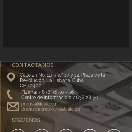
CONTÁCTANOS
Calle 23 No. 1155 e/ 10 y 12. Plaza de la
Revolución, La Habana, Cuba.
CP. 10400
Pizarra: 7 838 36 50 - 56
Centro de Información: 7 838 28 50
prensa@icaic.cu
dudasdecreto373@icaic.cu
SÍGUENOS